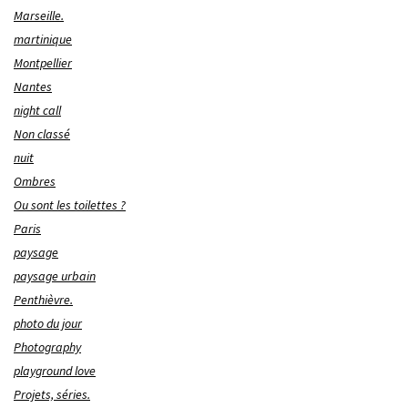
Marseille.
martinique
Montpellier
Nantes
night call
Non classé
nuit
Ombres
Ou sont les toilettes ?
Paris
paysage
paysage urbain
Penthièvre.
photo du jour
Photography
playground love
Projets, séries.