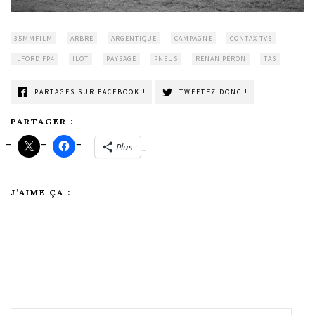
35MMFILM
ARBRE
ARGENTIQUE
CAMPAGNE
CONTAX TVS
ILFORD FP4
ILOT
PAYSAGE
PNEUS
RENAN PÉRON
TAS
PARTAGES SUR FACEBOOK !
TWEETEZ DONC !
PARTAGER :
Plus
J’AIME ÇA :