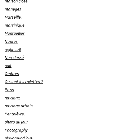
maison close
manèges
Marseille.
martinique
Montpellier
Nantes
night call
Non classé
nuit
Ombres
Ou sont les toilettes ?
Paris
paysage
paysage urbain
Penthièvre.
photo du jour
Photography
playground love