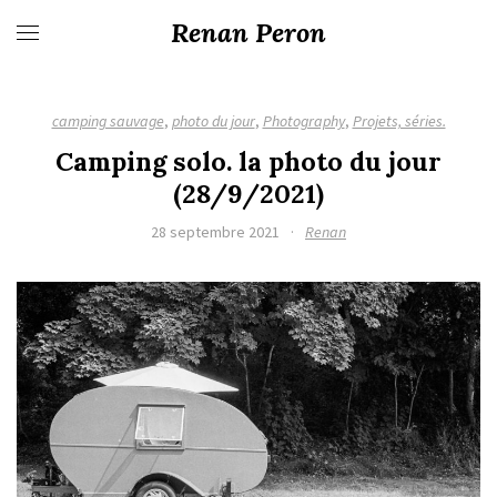
Renan Peron
camping sauvage
,
photo du jour
,
Photography
,
Projets, séries.
Camping solo. la photo du jour
(28/9/2021)
28 septembre 2021
·
Renan