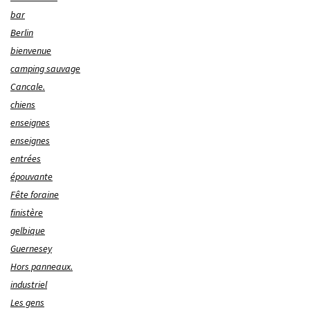
bar
Berlin
bienvenue
camping sauvage
Cancale.
chiens
enseignes
enseignes
entrées
épouvante
Fête foraine
finistère
gelbique
Guernesey
Hors panneaux.
industriel
Les gens