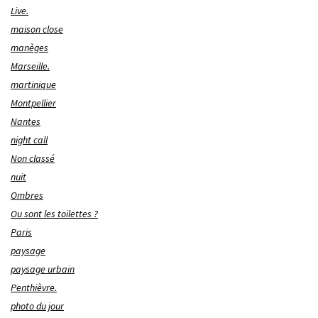
Live.
maison close
manèges
Marseille.
martinique
Montpellier
Nantes
night call
Non classé
nuit
Ombres
Ou sont les toilettes ?
Paris
paysage
paysage urbain
Penthièvre.
photo du jour