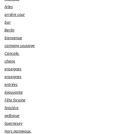
Arles
arrière cour
bar
Berlin
bienvenue
camping sauvage
Cancale.
chiens
enseignes
enseignes
entrées
épouvante
Fête foraine
finistère
gelbique
Guernesey
Hors panneaux.