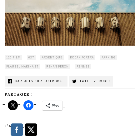
120 FILM
6X7
ARGENTIQUE
KODAK PORTRA
PARKING
PLAUBEL MAKINA 67
RENAN PÉRON
RENNES
PARTAGES SUR FACEBOOK !
TWEETEZ DONC !
PARTAGER :
Plus
J’AIME ÇA :