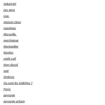
industriel
Les gens
Live.
maison close
manèges
Marseille.
martinique
Montpellier
Nantes
night call
Non classé
nuit
Ombres
Ou sont les toilettes ?
Paris
paysage
paysage urbain