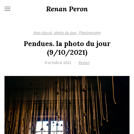
Renan Peron
Non classé
,
photo du jour
,
Photography
Pendues. la photo du jour
(9/10/2021)
9 octobre 2021
·
Renan