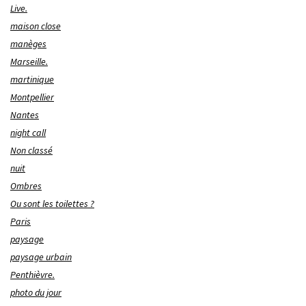
Live.
maison close
manèges
Marseille.
martinique
Montpellier
Nantes
night call
Non classé
nuit
Ombres
Ou sont les toilettes ?
Paris
paysage
paysage urbain
Penthièvre.
photo du jour