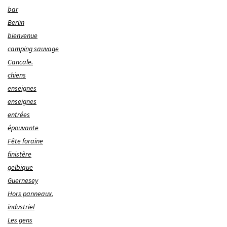
bar
Berlin
bienvenue
camping sauvage
Cancale.
chiens
enseignes
enseignes
entrées
épouvante
Fête foraine
finistère
gelbique
Guernesey
Hors panneaux.
industriel
Les gens