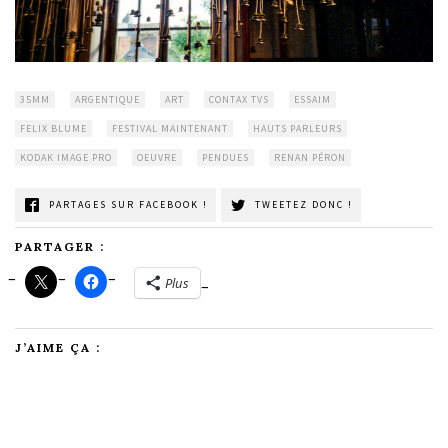
35MM
ARGENTIQUE
ART
CONTAX TVS
ESSAIM
FELIX BLUME
FESTIVAL MAINTENANT
HAUTS PARLEURS
KODAK IMAGE PRO
OEUVRE
PENDUES
RENAN PÉRON
PARTAGES SUR FACEBOOK !
TWEETEZ DONC !
PARTAGER :
Plus
J’AIME ÇA :