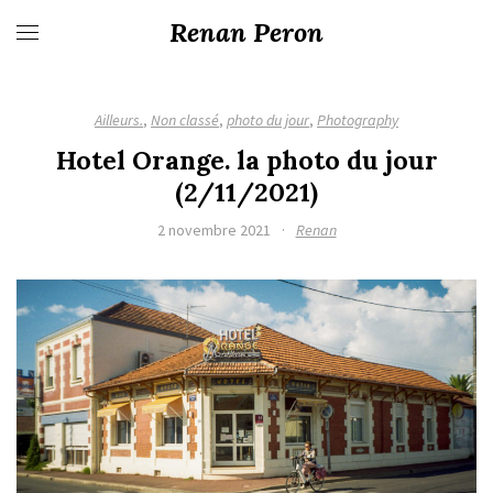
Renan Peron
Ailleurs.
,
Non classé
,
photo du jour
,
Photography
Hotel Orange. la photo du jour
(2/11/2021)
2 novembre 2021
·
Renan