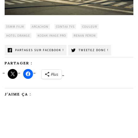
35MM FILM
ARCACHON
CONTAX TVS
COULEUR
HOTEL ORANGE
KODAK IMAGE PRO
RENAN PÉRON
PARTAGES SUR FACEBOOK !
TWEETEZ DONC !
PARTAGER :
Plus
J’AIME ÇA :