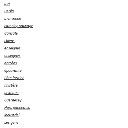
bar
Berlin
bienvenue
camping sauvage
Cancale.
chiens
enseignes
enseignes
entrées
épouvante
Fête foraine
finistère
gelbique
Guernesey
Hors panneaux.
industriel
Les gens