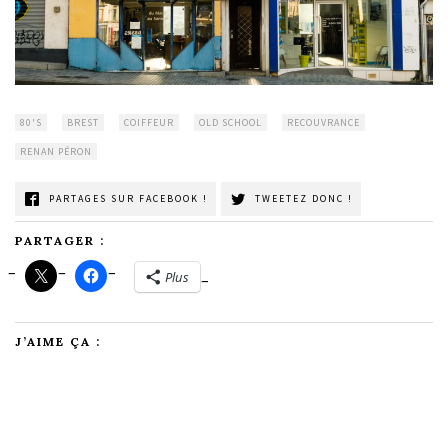
80'S
BREST
COIFFEUR
OLD SCHOOL
RECOUVRANCE
RENAN PÉRON
PARTAGES SUR FACEBOOK !
TWEETEZ DONC !
PARTAGER :
Plus
J’AIME ÇA :