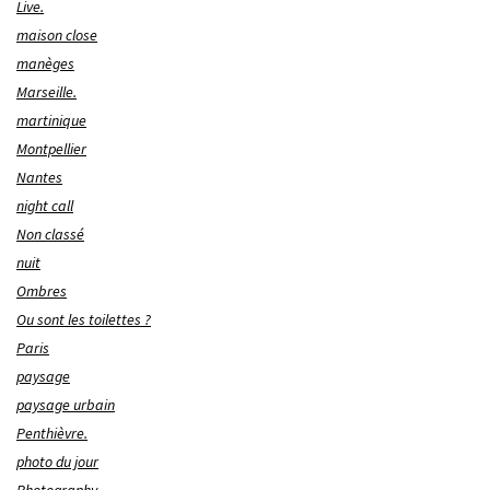
Live.
maison close
manèges
Marseille.
martinique
Montpellier
Nantes
night call
Non classé
nuit
Ombres
Ou sont les toilettes ?
Paris
paysage
paysage urbain
Penthièvre.
photo du jour