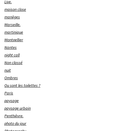
Live.
maison close
manèges
Marseille.
martinique
Montpellier
Nantes
night call
Non classé
nuit
Ombres
Ou sont les toilettes ?
Paris
paysage
paysage urbain
Penthièvre.
photo du jour