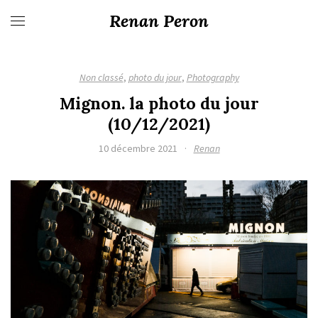
Renan Peron
Non classé
,
photo du jour
,
Photography
Mignon. la photo du jour
(10/12/2021)
10 décembre 2021
·
Renan