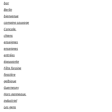
bar
Berlin
bienvenue
camping sauvage
Cancale.
chiens
enseignes
enseignes
entrées
épouvante
Fête foraine
finistère
gelbique
Guernesey
Hors panneaux.
industriel
Les gens