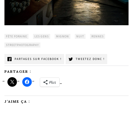
FÊTE FORAINE
LES GENS
MIGNON
NUIT
RENNES
STREETPHOTOGRAPHY
PARTAGES SUR FACEBOOK !
TWEETEZ DONC !
PARTAGER :
Plus
J’AIME ÇA :