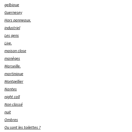
gelbique
Guernesey
Hors panneaux.
industriel
Les gens
Live.
maison close
manèges
Marseille.
martinique
Montpellier
Nantes
night call
Non classé
nuit
Ombres
Ou sont les toilettes ?