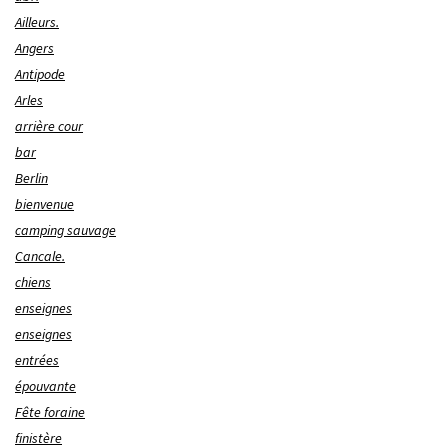
Ailleurs.
Angers
Antipode
Arles
arrière cour
bar
Berlin
bienvenue
camping sauvage
Cancale.
chiens
enseignes
enseignes
entrées
épouvante
Fête foraine
finistère