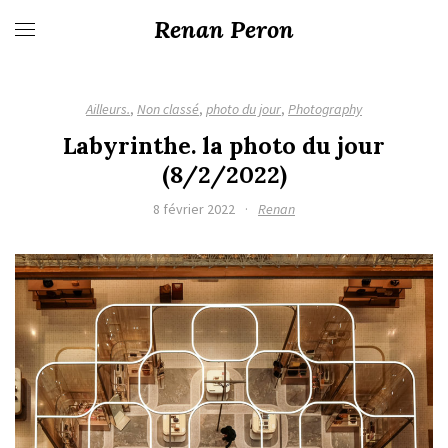
Renan Peron
Ailleurs.
,
Non classé
,
photo du jour
,
Photography
Labyrinthe. la photo du jour
(8/2/2022)
8 février 2022
·
Renan