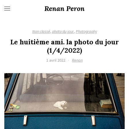
Renan Peron
Non classé
,
photo du jour
,
Photography
Le huitième ami. la photo du jour
(1/4/2022)
1 avril 2022
·
Renan