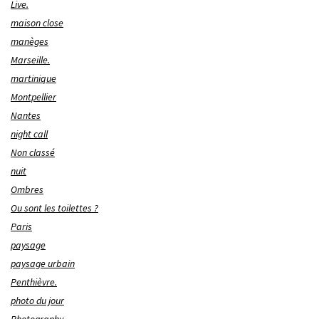
Live.
maison close
manèges
Marseille.
martinique
Montpellier
Nantes
night call
Non classé
nuit
Ombres
Ou sont les toilettes ?
Paris
paysage
paysage urbain
Penthièvre.
photo du jour