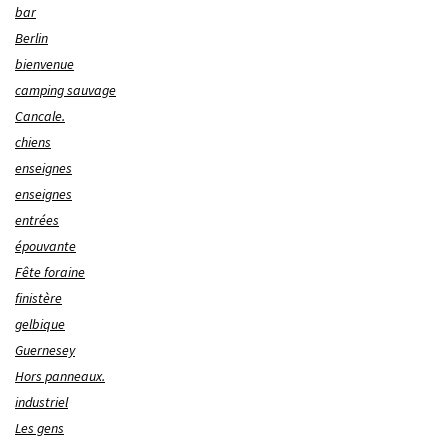
bar
Berlin
bienvenue
camping sauvage
Cancale.
chiens
enseignes
enseignes
entrées
épouvante
Fête foraine
finistère
gelbique
Guernesey
Hors panneaux.
industriel
Les gens