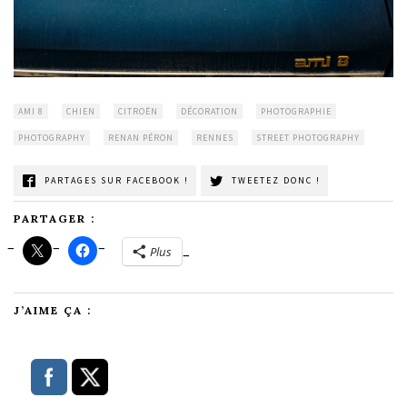
AMI 8
CHIEN
CITROËN
DÉCORATION
PHOTOGRAPHIE
PHOTOGRAPHY
RENAN PÉRON
RENNES
STREET PHOTOGRAPHY
PARTAGES SUR FACEBOOK !
TWEETEZ DONC !
PARTAGER :
Plus
J’AIME ÇA :