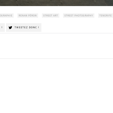
OGRAPHIE
RENAN PÉRON
STREET ART
STREET PHOTOGRAPHY
TENERIFE
 !
TWEETEZ DONC !