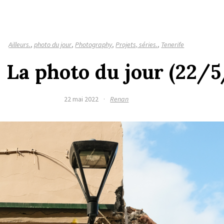
Ailleurs.
,
photo du jour
,
Photography
,
Projets, séries.
,
Tenerife
 La photo du jour (22/
22 mai 2022
·
Renan