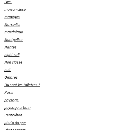
Live.
maison close
manèges
Marseille.
martinique
Montpellier
Nantes
night call
Non classé
nuit
Ombres
Ou sont les toilettes ?
Paris
paysage
paysage urbain
Penthièvre.
photo du jour