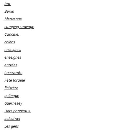
bar
Berlin
bienvenue
camping sauvage
Cancale.
chiens
enseignes
enseignes
entrées
épouvante
Fête foraine
finistère
gelbique
Guernesey
Hors panneaux.
industriel
Les gens