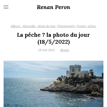
Renan Peron
Ailleurs.
,
Marseille.
,
photo du jour
,
Photography
,
Projets, séries.
La pêche ? la photo du jour
(18/5/2022)
18 mai 2022
·
Renan