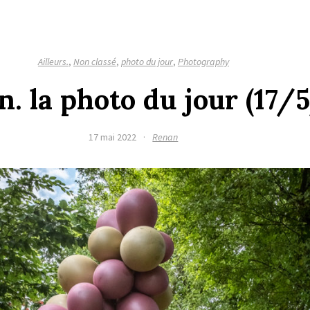
Ailleurs.
,
Non classé
,
photo du jour
,
Photography
n. la photo du jour (17/
17 mai 2022
·
Renan