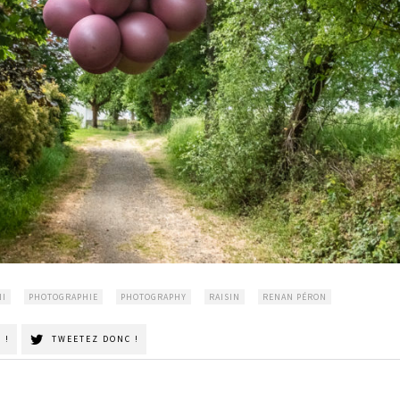
NI
PHOTOGRAPHIE
PHOTOGRAPHY
RAISIN
RENAN PÉRON
 !
TWEETEZ DONC !