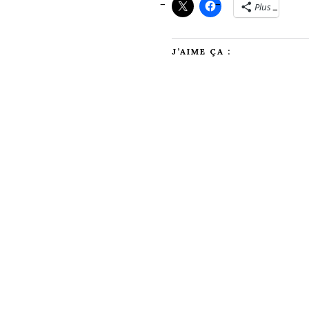
Plus
J’AIME ÇA :