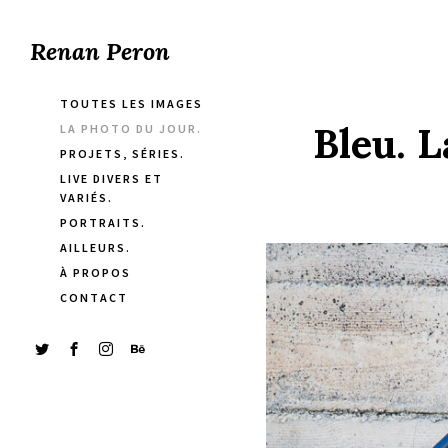
Renan Peron
TOUTES LES IMAGES
Bleu. 
LA PHOTO DU JOUR.
PROJETS, SÉRIES.
LIVE DIVERS ET
VARIÉS.
PORTRAITS.
AILLEURS.
À PROPOS
CONTACT