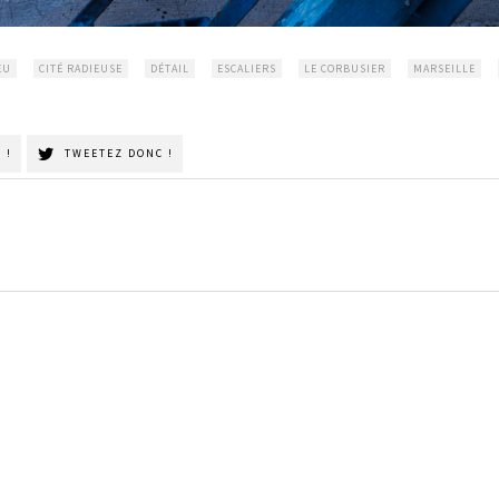
EU
CITÉ RADIEUSE
DÉTAIL
ESCALIERS
LE CORBUSIER
MARSEILLE
 !
TWEETEZ DONC !