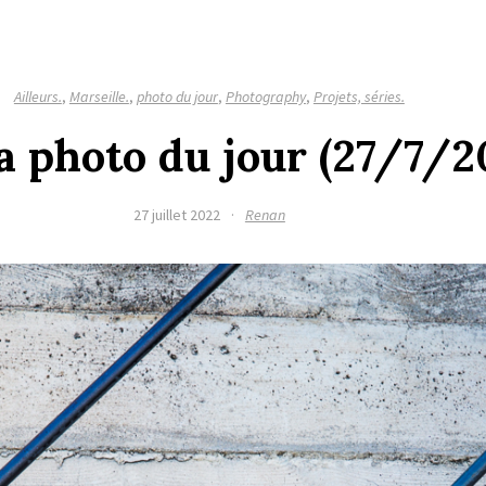
Ailleurs.
,
Marseille.
,
photo du jour
,
Photography
,
Projets, séries.
La photo du jour (27/7/2
27 juillet 2022
·
Renan