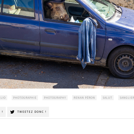
CLIO
PHOTOGRAPHIE
PHOTOGRAPHY
RENAN PÉRON
SALUT
SANGLIE
 !
TWEETEZ DONC !