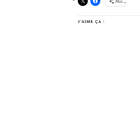
Plus
J’AIME ÇA :