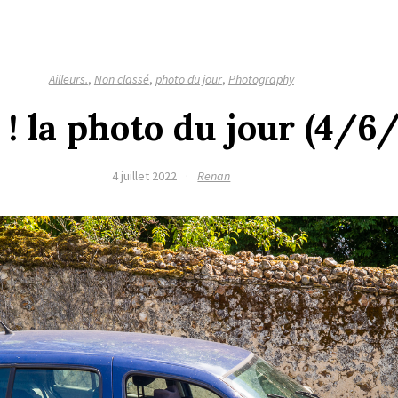
Ailleurs.
,
Non classé
,
photo du jour
,
Photography
 ! la photo du jour (4/6
4 juillet 2022
·
Renan