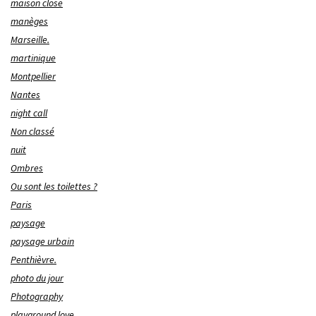
maison close
manèges
Marseille.
martinique
Montpellier
Nantes
night call
Non classé
nuit
Ombres
Ou sont les toilettes ?
Paris
paysage
paysage urbain
Penthièvre.
photo du jour
Photography
playground love