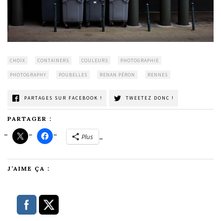
CHOIX
CONTAINERS
COULEURS
PHOTOGRAPHIE
PHOTOGRAPHY
POUBELLES
RENAN PÉRON
RENNES
PARTAGES SUR FACEBOOK !
TWEETEZ DONC !
PARTAGER :
Plus
J’AIME ÇA :