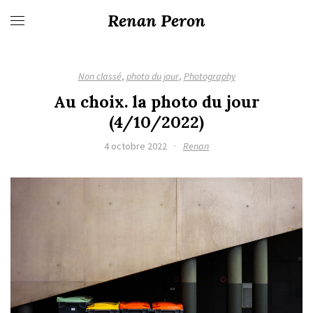
Renan Peron
Non classé
,
photo du jour
,
Photography
Au choix. la photo du jour
(4/10/2022)
4 octobre 2022
·
Renan