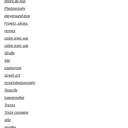
photo du jour
Photography
playground love
Projets, séries.
rennes
salon avec vue
salon avec vue
Séville
Silo
souterrain
street art
streetphotography
Tenerife
topographie
Traces
Triste camping
vélo
vendée