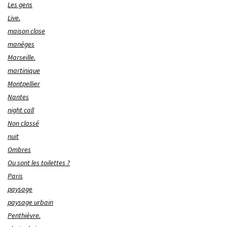
Les gens
Live.
maison close
manèges
Marseille.
martinique
Montpellier
Nantes
night call
Non classé
nuit
Ombres
Ou sont les toilettes ?
Paris
paysage
paysage urbain
Penthièvre.