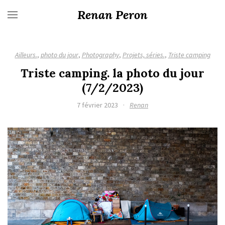
Renan Peron
Ailleurs.
,
photo du jour
,
Photography
,
Projets, séries.
,
Triste camping
Triste camping. la photo du jour
(7/2/2023)
7 février 2023
·
Renan