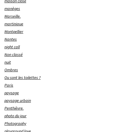
maison close
manèges
Marseille.
martinique
Montpellier
Nantes
night call
Non classé
nuit
Ombres
Ou sont les toilettes ?
Paris
paysage
paysage urbain
Penthièvre.
photo du jour
Photography
playground love