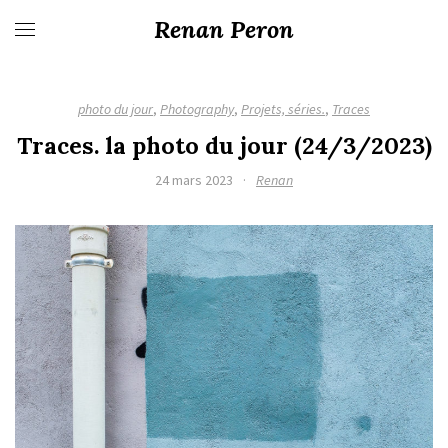
Renan Peron
photo du jour
,
Photography
,
Projets, séries.
,
Traces
Traces. la photo du jour (24/3/2023)
24 mars 2023
·
Renan