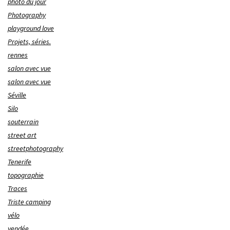
photo du jour
Photography
playground love
Projets, séries.
rennes
salon avec vue
salon avec vue
Séville
Silo
souterrain
street art
streetphotography
Tenerife
topographie
Traces
Triste camping
vélo
vendée