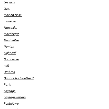
Les gens
Live.
maison close
manèges
Marseille.
martinique
Montpellier
Nantes
night call
Non classé
nuit
Ombres
Ou sont les toilettes ?
Paris
paysage
paysage urbain
Penthièvre.