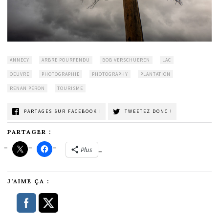
ANNECY
ARBRE POURFENDU
BOB VERSCHUEREN
LAC
OEUVRE
PHOTOGRAPHIE
PHOTOGRAPHY
PLANTATION
RENAN PÉRON
TOURISME
PARTAGES SUR FACEBOOK !
TWEETEZ DONC !
PARTAGER :
Plus
J’AIME ÇA :