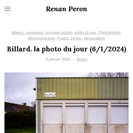
Renan Peron
Ailleurs.
,
enseignes
,
paysage urbain
,
photo du jour
,
Photography
,
playground love
,
Projets, séries.
,
vernaculaire
Billard. la photo du jour (6/1/2024)
6 janvier 2024
·
Renan