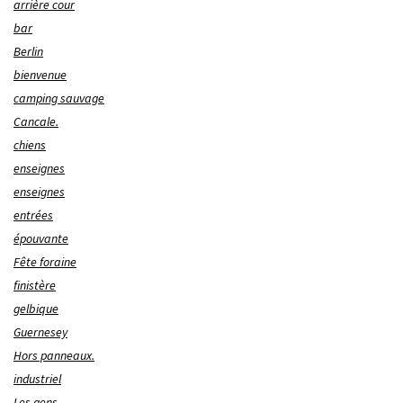
arrière cour
bar
Berlin
bienvenue
camping sauvage
Cancale.
chiens
enseignes
enseignes
entrées
épouvante
Fête foraine
finistère
gelbique
Guernesey
Hors panneaux.
industriel
Les gens