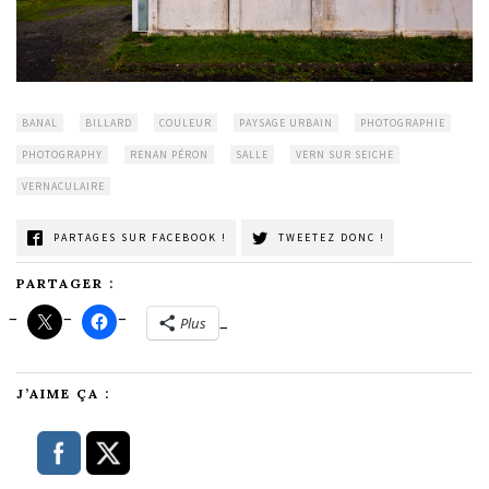
BANAL
BILLARD
COULEUR
PAYSAGE URBAIN
PHOTOGRAPHIE
PHOTOGRAPHY
RENAN PÉRON
SALLE
VERN SUR SEICHE
VERNACULAIRE
PARTAGES SUR FACEBOOK !
TWEETEZ DONC !
PARTAGER :
Plus
J’AIME ÇA :