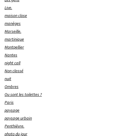
Live.
maison close
manèges
Marseille.
martinique
Montpellier
Nantes
night call
Non classé
nuit
Ombres
Ou sont les toilettes ?
Paris
paysage
paysage urbain
Penthièvre.
photo du jour