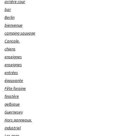
arrière cour
bar
Berlin
bienvenue
camping sauvage
Cancale.
chiens
enseignes
enseignes
entrées
épouvante
Fête foraine
finistère
gelbique
Guernesey
Hors panneaux.
industriel
Les gens