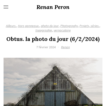
Renan Peron
Ailleurs.
,
Hors panneaux.
,
photo du jour
,
Photography
,
Projets, séries.
,
topographie
,
vernaculaire
Obtus. la photo du jour (6/2/2024)
7 février 2024
·
Renan