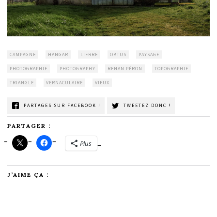
CAMPAGNE
HANGAR
LIERRE
OBTUS
PAYSAGE
PHOTOGRAPHIE
PHOTOGRAPHY
RENAN PÉRON
TOPOGRAPHIE
TRIANGLE
VERNACULAIRE
VIEUX
PARTAGES SUR FACEBOOK !
TWEETEZ DONC !
PARTAGER :
Plus
J’AIME ÇA :