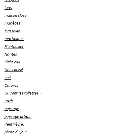
Live.
maison close
manèges
Marseille.
martinique
Montpellier
Nantes
night call
Non classé
nuit
Ombres
Ou sont les toilettes ?
Paris
paysage
paysage urbain
Penthièvre.
photo du jour