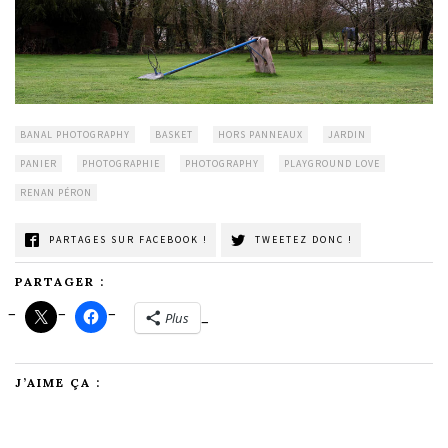
BANAL PHOTOGRAPHY
BASKET
HORS PANNEAUX
JARDIN
PANIER
PHOTOGRAPHIE
PHOTOGRAPHY
PLAYGROUND LOVE
RENAN PÉRON
PARTAGES SUR FACEBOOK !
TWEETEZ DONC !
PARTAGER :
Plus
J’AIME ÇA :