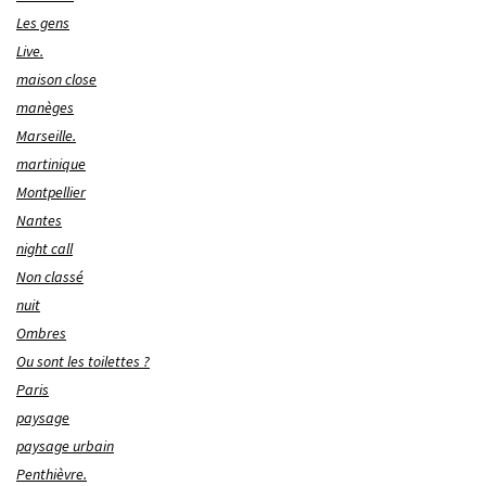
Les gens
Live.
maison close
manèges
Marseille.
martinique
Montpellier
Nantes
night call
Non classé
nuit
Ombres
Ou sont les toilettes ?
Paris
paysage
paysage urbain
Penthièvre.