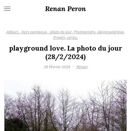
Renan Peron
Ailleurs.
,
Hors panneaux.
,
photo du jour
,
Photography
,
playground love
,
Projets, séries.
playground love. La photo du jour
(28/2/2024)
28 février 2024
·
Renan