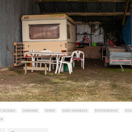
G SAUVAGE
CARAVANE
FERME
HORS PANNEAUX
PHOTOGRAPHIE
PIS
IN