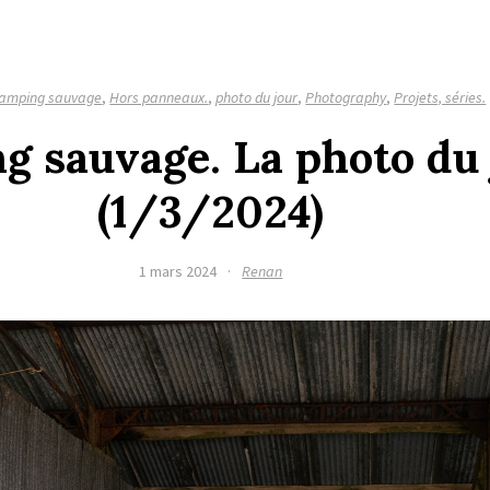
amping sauvage
,
Hors panneaux.
,
photo du jour
,
Photography
,
Projets, séries.
g sauvage. La photo du 
(1/3/2024)
1 mars 2024
·
Renan