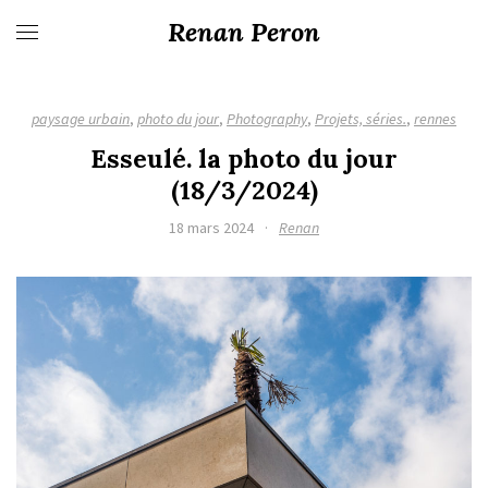
Renan Peron
paysage urbain
,
photo du jour
,
Photography
,
Projets, séries.
,
rennes
Esseulé. la photo du jour
(18/3/2024)
18 mars 2024
·
Renan