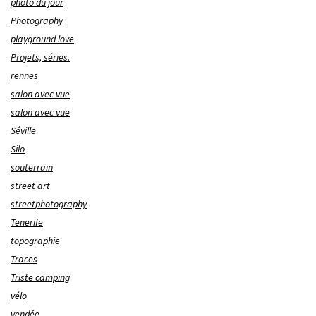
photo du jour
Photography
playground love
Projets, séries.
rennes
salon avec vue
salon avec vue
Séville
Silo
souterrain
street art
streetphotography
Tenerife
topographie
Traces
Triste camping
vélo
vendée