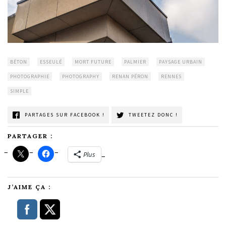
BÉTON
ESSEULÉ
MORT FUTURE
PALMIER
PAYSAGE URBAIN
PHOTOGRAPHIE
PHOTOGRAPHY
RENAN PÉRON
RENNES
SIMPLE
PARTAGES SUR FACEBOOK !
TWEETEZ DONC !
PARTAGER :
Plus
J’AIME ÇA :