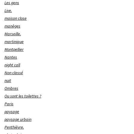
Les gens
Live.
maison close
manèges
Marseille.
martinique
Montpellier
Nantes
night call
Non classé
nuit
Ombres
Ou sont les toilettes ?
Paris
paysage
paysage urbain
Penthièvre.