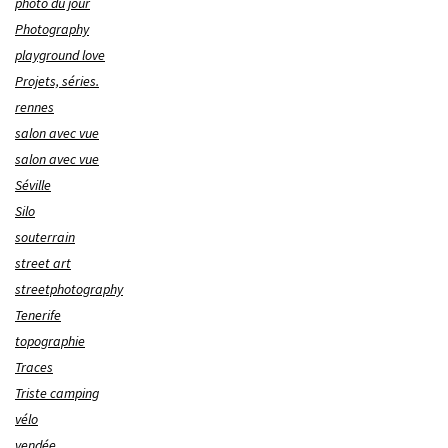
photo du jour
Photography
playground love
Projets, séries.
rennes
salon avec vue
salon avec vue
Séville
Silo
souterrain
street art
streetphotography
Tenerife
topographie
Traces
Triste camping
vélo
vendée