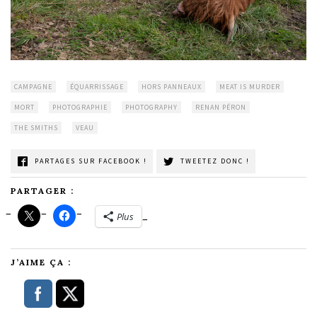
CAMPAGNE
ÉQUARRISSAGE
HORS PANNEAUX
MEAT IS MURDER
MORT
PHOTOGRAPHIE
PHOTOGRAPHY
RENAN PÉRON
THE SMITHS
VEAU
PARTAGES SUR FACEBOOK !
TWEETEZ DONC !
PARTAGER :
Plus
J’AIME ÇA :