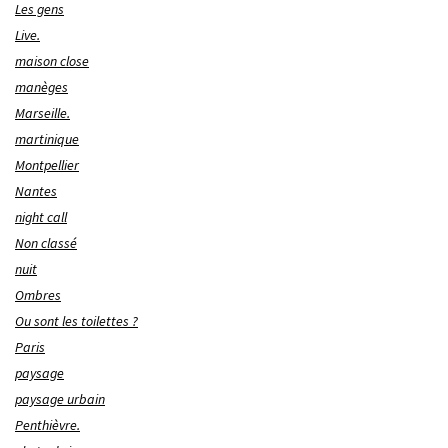
Les gens
Live.
maison close
manèges
Marseille.
martinique
Montpellier
Nantes
night call
Non classé
nuit
Ombres
Ou sont les toilettes ?
Paris
paysage
paysage urbain
Penthièvre.