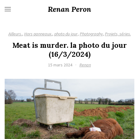
Renan Peron
Ailleurs.
,
Hors panneaux.
,
photo du jour
,
Photography
,
Projets, séries.
Meat is murder. la photo du jour
(16/3/2024)
15 mars 2024
·
Renan