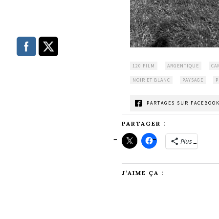
120 FILM
ARGENTIQUE
CA
NOIR ET BLANC
PAYSAGE
P
PARTAGES SUR FACEBOOK
PARTAGER :
Plus
J’AIME ÇA :