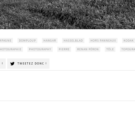
MPAGNE
DOMPLOUP
HANGAR
HASSELBLAD
HORS PANNEAUX
KODAK 
HOTOGRAPHIE
PHOTOGRAPHY
PIERRE
RENAN PÉRON
TÔLE
TOPOGRA
 !
TWEETEZ DONC !