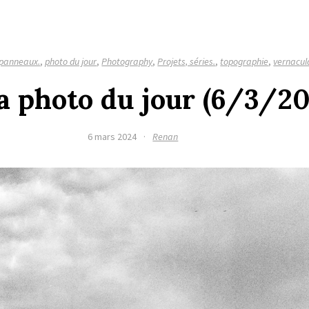
 panneaux.
,
photo du jour
,
Photography
,
Projets, séries.
,
topographie
,
vernacul
la photo du jour (6/3/2
6 mars 2024
·
Renan