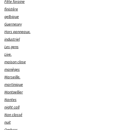
Fête foraine
finistère
gelbique
Guernesey
Hors panneaux.
industriel
Les gens
Live.
maison close
manèges
Marseille.
martinique
Montpellier
Nantes
night call
Non classé
nuit
Ombres