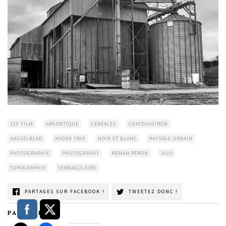
120 FILM
ARGENTIQUE
CÉRÉALES
CHATEAUGIRON
HASSELBLAD
KODAK TRIX
NOIR ET BLANC
PAYSAGE URBAIN
PHOTOGRAPHIE
PHOTOGRAPHY
RENAN PÉRON
SILO
TOPOGRAPHIE
VERNACULAIRE
PARTAGES SUR FACEBOOK !
TWEETEZ DONC !
PARTAGER :