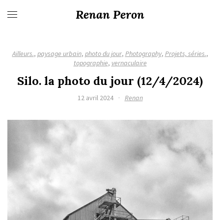
Renan Peron
Ailleurs.
,
paysage urbain
,
photo du jour
,
Photography
,
Projets, séries.
,
topographie
,
vernaculaire
Silo. la photo du jour (12/4/2024)
12 avril 2024
·
Renan