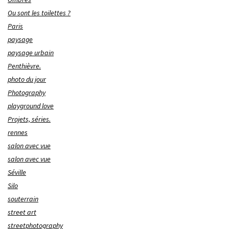
Ou sont les toilettes ?
Paris
paysage
paysage urbain
Penthièvre.
photo du jour
Photography
playground love
Projets, séries.
rennes
salon avec vue
salon avec vue
Séville
Silo
souterrain
street art
streetphotography