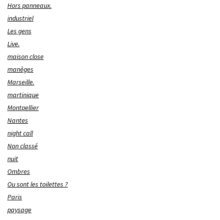
Hors panneaux.
industriel
Les gens
Live.
maison close
manèges
Marseille.
martinique
Montpellier
Nantes
night call
Non classé
nuit
Ombres
Ou sont les toilettes ?
Paris
paysage