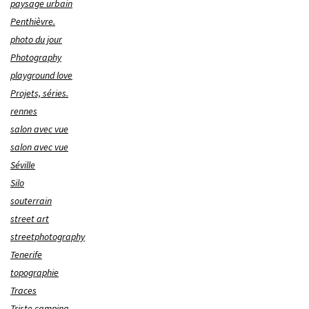
paysage urbain
Penthièvre.
photo du jour
Photography
playground love
Projets, séries.
rennes
salon avec vue
salon avec vue
Séville
Silo
souterrain
street art
streetphotography
Tenerife
topographie
Traces
Triste camping