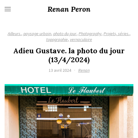
Renan Peron
Ailleurs.
,
paysage urbain
,
photo du jour
,
Photography
,
Projets, séries.
,
topographie
,
vernaculaire
Adieu Gustave. la photo du jour
(13/4/2024)
13 avril 2024
·
Renan