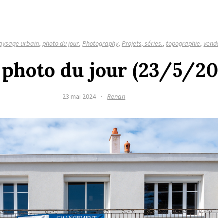
aysage urbain
,
photo du jour
,
Photography
,
Projets, séries.
,
topographie
,
vend
a photo du jour (23/5/20
23 mai 2024
·
Renan