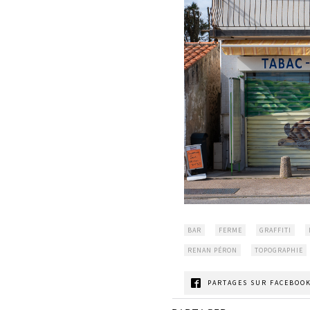
BAR
FERME
GRAFFITI
RENAN PÉRON
TOPOGRAPHIE
PARTAGES SUR FACEBOOK