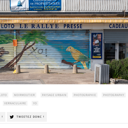
LOTO
NOIRMOUTIER
PAYSAGE URBAIN
PHOTOGRAPHIE
PHOTOGRAPHY
VERNACULAIRE
YO
 !
TWEETEZ DONC !