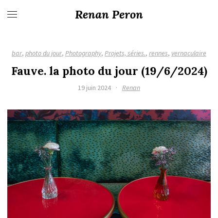
Renan Peron
bar
,
photo du jour
,
Photography
,
Projets, séries.
,
rennes
,
vernaculaire
Fauve. la photo du jour (19/6/2024)
19 juin 2024
·
Renan