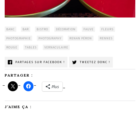
BANC
BAR
BISTRO
DÉCORATION
FAUVE
FLEURS
PHOTOGRAPHIE
PHOTOGRAPHY
RENAN PÉRON
RENNES
ROUGE
TABLES
VERNACULAIRE
PARTAGES SUR FACEBOOK !
TWEETEZ DONC !
PARTAGER :
Plus
J’AIME ÇA :