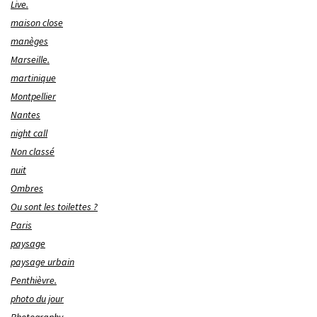
Live.
maison close
manèges
Marseille.
martinique
Montpellier
Nantes
night call
Non classé
nuit
Ombres
Ou sont les toilettes ?
Paris
paysage
paysage urbain
Penthièvre.
photo du jour