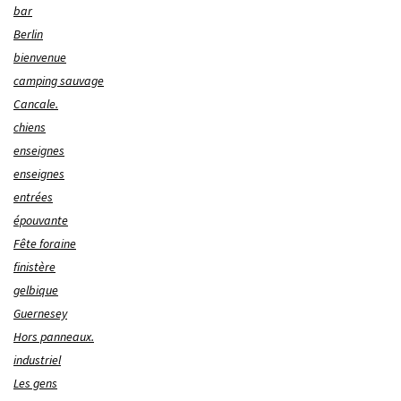
bar
Berlin
bienvenue
camping sauvage
Cancale.
chiens
enseignes
enseignes
entrées
épouvante
Fête foraine
finistère
gelbique
Guernesey
Hors panneaux.
industriel
Les gens