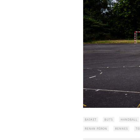
BASKET
BUTS
HANDBALL
RENAN PÉRON
RENNES
TE