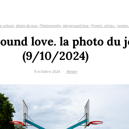
e urbain
,
photo du jour
,
Photography
,
playground love
,
Projets, séries.
,
rennes
ound love. la photo du 
(9/10/2024)
9 octobre 2024
·
Renan