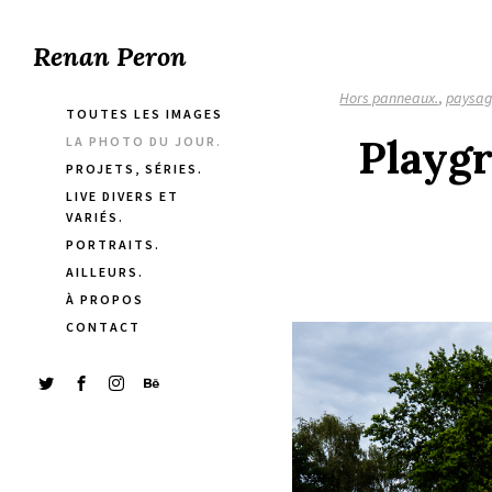
Renan Peron
Hors panneaux.
,
paysag
TOUTES LES IMAGES
Playgr
LA PHOTO DU JOUR.
PROJETS, SÉRIES.
LIVE DIVERS ET
VARIÉS.
PORTRAITS.
AILLEURS.
À PROPOS
CONTACT