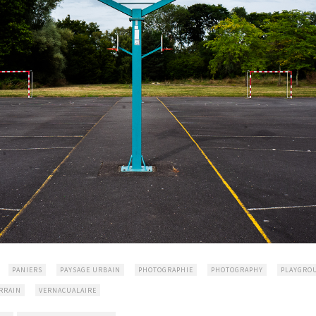
PANIERS
PAYSAGE URBAIN
PHOTOGRAPHIE
PHOTOGRAPHY
PLAYGRO
RRAIN
VERNACUALAIRE