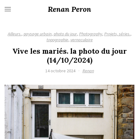
Renan Peron
Ailleurs.
,
paysage urbain
,
photo du jour
,
Photography
,
Projets, séries.
,
topographie
,
vernaculaire
Vive les mariés. la photo du jour
(14/10/2024)
14 octobre 2024
·
Renan