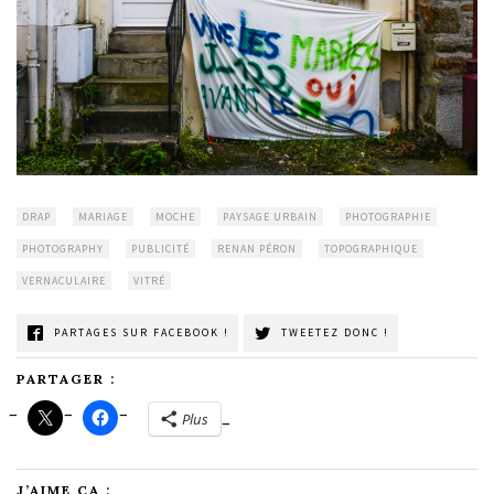
DRAP
MARIAGE
MOCHE
PAYSAGE URBAIN
PHOTOGRAPHIE
PHOTOGRAPHY
PUBLICITÉ
RENAN PÉRON
TOPOGRAPHIQUE
VERNACULAIRE
VITRÉ
PARTAGES SUR FACEBOOK !
TWEETEZ DONC !
PARTAGER :
Plus
J’AIME ÇA :