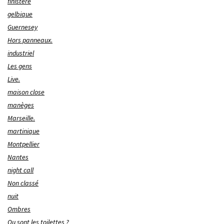
finistère
gelbique
Guernesey
Hors panneaux.
industriel
Les gens
Live.
maison close
manèges
Marseille.
martinique
Montpellier
Nantes
night call
Non classé
nuit
Ombres
Ou sont les toilettes ?