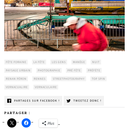
FÊTE FORAINE
LA FÊTE
LES GENS
MANÈGE
NUIT
PAYSAGE URBAIN
PHOTOGRAPHIE
PRÉ FÊTE
PRÉFÈTE
RENAN PÉRON
RENNES
STREETPHOTOGRAPHY
TOP SPIN
VERNACUALIRE
VERNACULAIRE
PARTAGES SUR FACEBOOK !
TWEETEZ DONC !
PARTAGER :
Plus