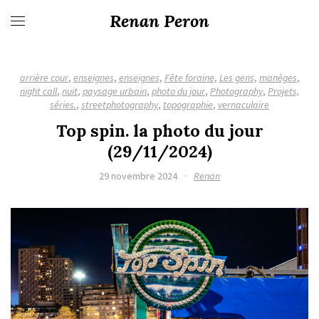
Renan Peron
arrière cour
,
enseignes
,
enseignes
,
Fête foraine
,
Les gens
,
manèges
,
night call
,
nuit
,
paysage urbain
,
photo du jour
,
Photography
,
Projets,
séries.
,
streetphotography
,
topographie
,
vernaculaire
Top spin. la photo du jour
(29/11/2024)
29 novembre 2024
·
Renan