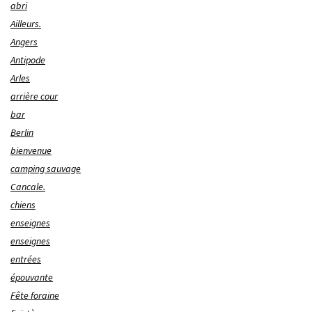
abri
Ailleurs.
Angers
Antipode
Arles
arrière cour
bar
Berlin
bienvenue
camping sauvage
Cancale.
chiens
enseignes
enseignes
entrées
épouvante
Fête foraine