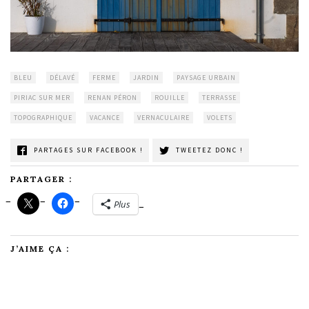
BLEU
DÉLAVÉ
FERME
JARDIN
PAYSAGE URBAIN
PIRIAC SUR MER
RENAN PÉRON
ROUILLE
TERRASSE
TOPOGRAPHIQUE
VACANCE
VERNACULAIRE
VOLETS
PARTAGES SUR FACEBOOK !
TWEETEZ DONC !
PARTAGER :
Plus
J’AIME ÇA :