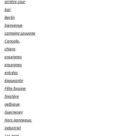
arrière cour
bar
Berlin
bienvenue
camping sauvage
Cancale.
chiens
enseignes
enseignes
entrées
épouvante
Fête foraine
finistère
gelbique
Guernesey
Hors panneaux.
industriel
Les gens