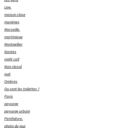
Live.
maison close
manèges
Marseille.
martinique
Montpellier
Nantes
night call
Non classé
nuit
Ombres
Ou sont les toilettes ?
Paris
paysage
paysage urbain
Penthièvre.
photo du jour