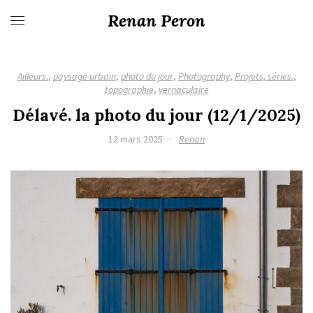
Renan Peron
Ailleurs.
,
paysage urbain
,
photo du jour
,
Photography
,
Projets, séries.
,
topographie
,
vernaculaire
Délavé. la photo du jour (12/1/2025)
12 mars 2025
·
Renan