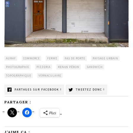
AURAY
COMMERCE
FERME
PAS DE PORTE
PAYSAGE URBAIN
PHOTOGRAPHIE
PIZZERIA
RENAN PÉRON
SANDWICH
TOPOGRAPHIQUE
VERNACULAIRE
PARTAGES SUR FACEBOOK !
TWEETEZ DONC !
PARTAGER :
Plus
J’AIME ÇA :