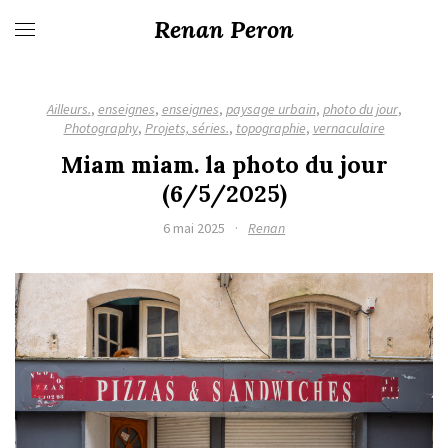
Renan Peron
Ailleurs.
,
enseignes
,
enseignes
,
paysage urbain
,
photo du jour
,
Photography
,
Projets, séries.
,
topographie
,
vernaculaire
Miam miam. la photo du jour
(6/5/2025)
6 mai 2025
·
Renan