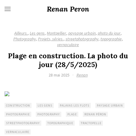
Renan Peron
Ailleurs.
,
Les gens
,
Montpellier
,
paysage urbain
,
photo du jour
,
Photography
,
Projets, séries.
,
streetphotography
,
topographie
,
vernaculaire
Plage en construction. La photo du
jour (28/5/2025)
28 mai 2025
·
Renan
CONSTRUCTION
LES GENS
PALAVAS LES FLOTS
PAYSAGE URBAIN
PHOTOGRAPHIE
PHOTOGRAPHY
PLAGE
RENAN PÉRON
STREETPHOTOGRAPHY
TOPOGRAPHIQUE
TRACTOPELLE
VERNACULAIRE