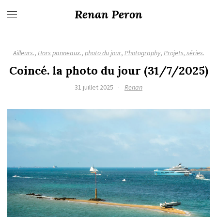
Renan Peron
Ailleurs.
,
Hors panneaux.
,
photo du jour
,
Photography
,
Projets, séries.
Coincé. la photo du jour (31/7/2025)
31 juillet 2025
·
Renan