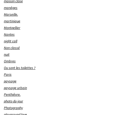
maison close
manèges
Marseille.
martinique
Montpellier
Nantes
night call
Non classé
nuit
Ombres
Ou sont les toilettes ?
Paris
paysage
paysage urbain
Penthièvre.
photo du jour
Photography
playground love