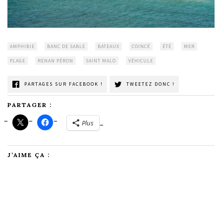
AMPHIBIE
BANC DE SABLE
BATEAUX
COINCÉ
ÉTÉ
MER
PLAGE
RENAN PÉRON
SAINT MALO
VÉHICULE
PARTAGES SUR FACEBOOK !
TWEETEZ DONC !
PARTAGER :
Plus
J’AIME ÇA :