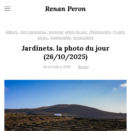
Renan Peron
Ailleurs.
,
Hors panneaux.
,
paysage
,
photo du jour
,
Photography
,
Projets,
séries.
,
topographie
,
vernaculaire
Jardinets. la photo du jour
(26/10/2025)
26 octobre 2025
·
Renan