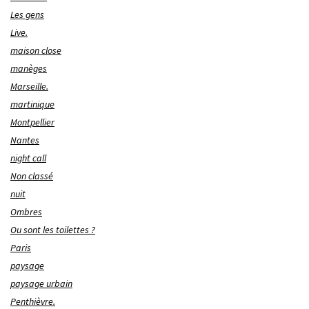
Les gens
Live.
maison close
manèges
Marseille.
martinique
Montpellier
Nantes
night call
Non classé
nuit
Ombres
Ou sont les toilettes ?
Paris
paysage
paysage urbain
Penthièvre.