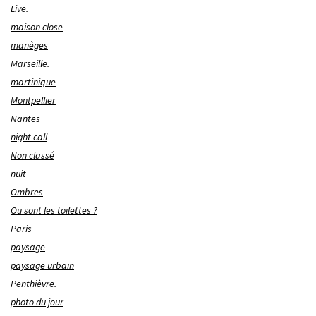
Live.
maison close
manèges
Marseille.
martinique
Montpellier
Nantes
night call
Non classé
nuit
Ombres
Ou sont les toilettes ?
Paris
paysage
paysage urbain
Penthièvre.
photo du jour