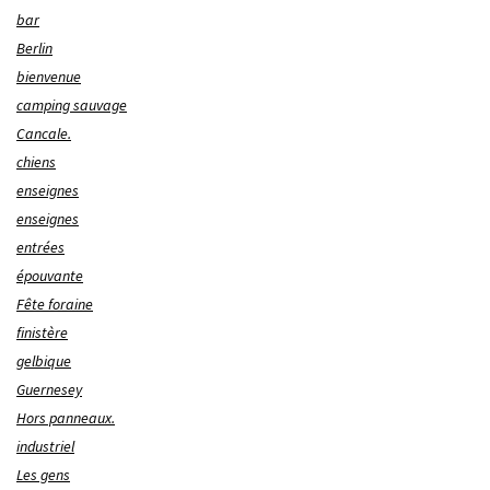
bar
Berlin
bienvenue
camping sauvage
Cancale.
chiens
enseignes
enseignes
entrées
épouvante
Fête foraine
finistère
gelbique
Guernesey
Hors panneaux.
industriel
Les gens