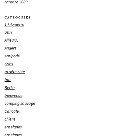
octobre 2009
CATÉGORIES
1 kilomètre
abri
Ailleurs.
Angers
Antipode
Arles
arrière cour
bar
Berlin
bienvenue
camping sauvage
Cancale.
chiens
enseignes
enseignes