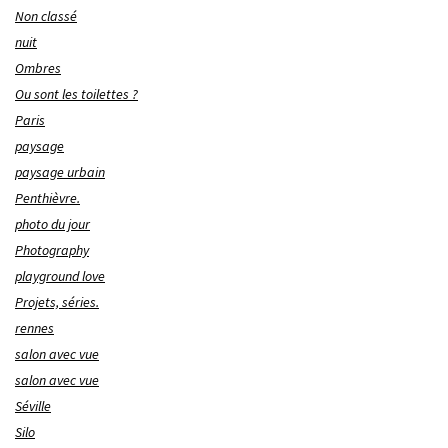
Non classé
nuit
Ombres
Ou sont les toilettes ?
Paris
paysage
paysage urbain
Penthièvre.
photo du jour
Photography
playground love
Projets, séries.
rennes
salon avec vue
salon avec vue
Séville
Silo