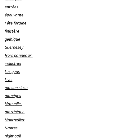
entrées
épouvante
Fête foraine
finistère
gelbique
Guernesey
Hors panneaux.
industriel
Les gens
Live.
maison close
manèges
Marseille.
martinique
Montpellier
Nantes
night call