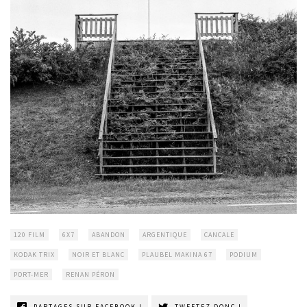
120 FILM
6X7
ABANDON
ARGENTIQUE
CANCALE
KODAK TRIX
NOIR ET BLANC
PLAUBEL MAKINA 67
PODIUM
PORT-MER
RENAN PÉRON
PARTAGES SUR FACEBOOK !
TWEETEZ DONC !