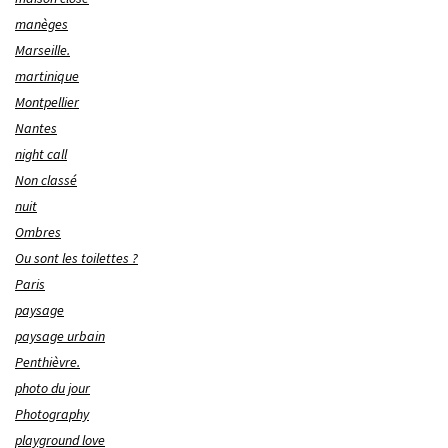
manèges
Marseille.
martinique
Montpellier
Nantes
night call
Non classé
nuit
Ombres
Ou sont les toilettes ?
Paris
paysage
paysage urbain
Penthièvre.
photo du jour
Photography
playground love