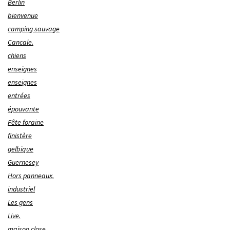
Berlin
bienvenue
camping sauvage
Cancale.
chiens
enseignes
enseignes
entrées
épouvante
Fête foraine
finistère
gelbique
Guernesey
Hors panneaux.
industriel
Les gens
Live.
maison close