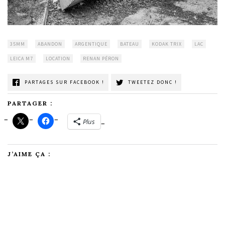
35MM
ABANDON
ARGENTIQUE
BATEAU
KODAK TRIX
LAC
LEICA M7
LOCATION
RENAN PÉRON
PARTAGES SUR FACEBOOK !
TWEETEZ DONC !
PARTAGER :
Plus
J’AIME ÇA :