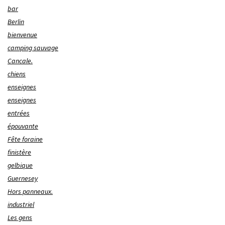
bar
Berlin
bienvenue
camping sauvage
Cancale.
chiens
enseignes
enseignes
entrées
épouvante
Fête foraine
finistère
gelbique
Guernesey
Hors panneaux.
industriel
Les gens