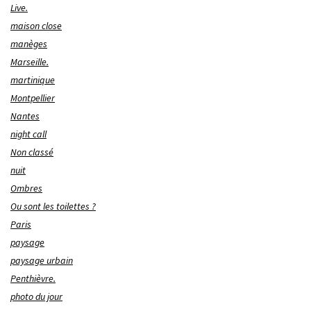
Live.
maison close
manèges
Marseille.
martinique
Montpellier
Nantes
night call
Non classé
nuit
Ombres
Ou sont les toilettes ?
Paris
paysage
paysage urbain
Penthièvre.
photo du jour