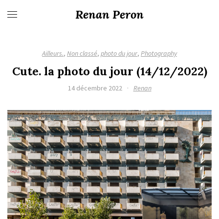
Renan Peron
Ailleurs.
,
Non classé
,
photo du jour
,
Photography
Cute. la photo du jour (14/12/2022)
14 décembre 2022
·
Renan