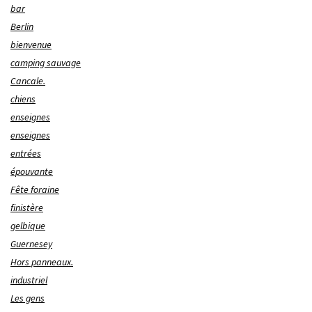
bar
Berlin
bienvenue
camping sauvage
Cancale.
chiens
enseignes
enseignes
entrées
épouvante
Fête foraine
finistère
gelbique
Guernesey
Hors panneaux.
industriel
Les gens