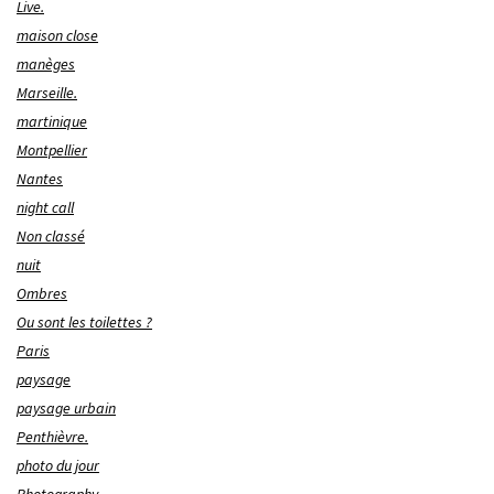
Live.
maison close
manèges
Marseille.
martinique
Montpellier
Nantes
night call
Non classé
nuit
Ombres
Ou sont les toilettes ?
Paris
paysage
paysage urbain
Penthièvre.
photo du jour