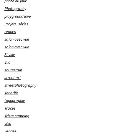
photo du jour
Photography
playground love
Projets, séries.
rennes
salon avec vue
salon avec vue
Séville
Silo
souterrain
street art
streetphotography
Tenerife
topographie
Traces
Triste camping
vélo
vendée