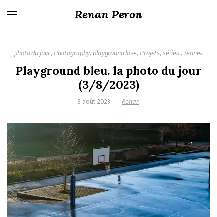
Renan Peron
photo du jour
,
Photography
,
playground love
,
Projets, séries.
,
rennes
Playground bleu. la photo du jour
(3/8/2023)
3 août 2023
·
Renan