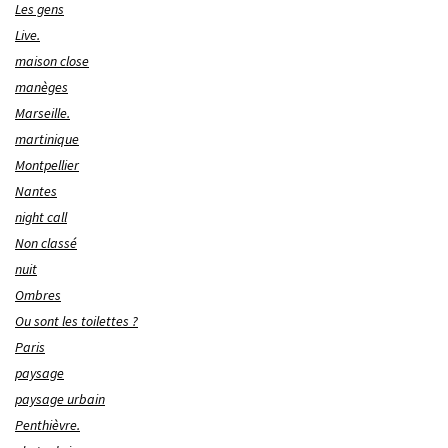
Les gens
Live.
maison close
manèges
Marseille.
martinique
Montpellier
Nantes
night call
Non classé
nuit
Ombres
Ou sont les toilettes ?
Paris
paysage
paysage urbain
Penthièvre.