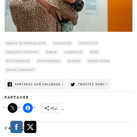
ABBAYE DE MONTMAJOUR
DINOSAURE
EXPOSITION
FRANÇOIS TRUFFAUT
GAMIN
LIBÉRATION
MÈRE
PHOTOGRAPHIE
PHOTOGRAPHY
REGARD
RENAN PÉRON
XAVIER LAMBOURS
PARTAGES SUR FACEBOOK !
TWEETEZ DONC !
PARTAGER :
Plus
J’AIME ÇA :