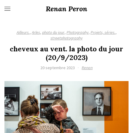
Renan Peron
Ailleurs.
,
Arles
,
photo du jour
,
Photography
,
Projets, séries.
,
streetphotography
cheveux au vent. la photo du jour
(20/9/2023)
20 septembre 2023
·
Renan