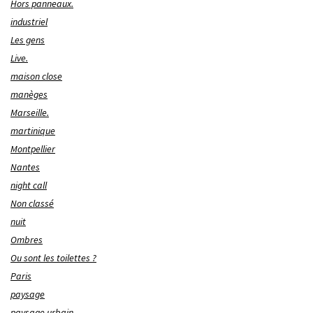
Hors panneaux.
industriel
Les gens
Live.
maison close
manèges
Marseille.
martinique
Montpellier
Nantes
night call
Non classé
nuit
Ombres
Ou sont les toilettes ?
Paris
paysage
paysage urbain