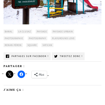
BANAL
LA CLUSAZ
PAYSAGE
PAYSAGE URBAIN
PHOTOGRAPHIE
PHOTOGRAPHY
PLAYGROUND LOVE
RENAN PÉRON
SQUARE
VATICAN
PARTAGES SUR FACEBOOK !
TWEETEZ DONC !
PARTAGER :
Plus
J’AIME ÇA :