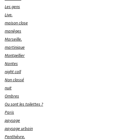
Les gens
Live.
maison close
manèges
Marseille.
martinique
Montpellier
Nantes
night call
Non classé
nuit
Ombres
Ou sont les toilettes ?
Paris
paysage
paysage urbain
Penthièvre.