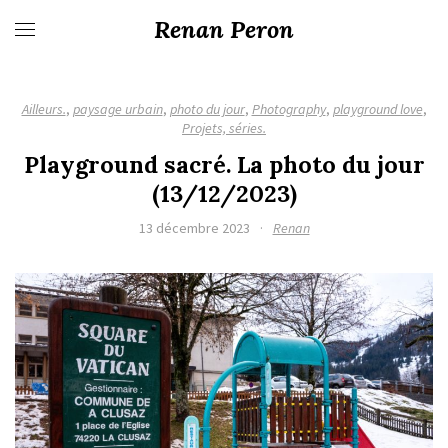
Renan Peron
Ailleurs.
,
paysage urbain
,
photo du jour
,
Photography
,
playground love
,
Projets, séries.
Playground sacré. La photo du jour
(13/12/2023)
13 décembre 2023
·
Renan