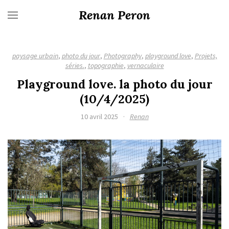
Renan Peron
paysage urbain
,
photo du jour
,
Photography
,
playground love
,
Projets,
séries.
,
topographie
,
vernaculaire
Playground love. la photo du jour
(10/4/2025)
10 avril 2025
·
Renan