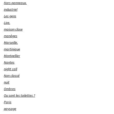
Hors panneaux.
industriel
Les gens
Live.
maison close
manèges
Marseille.
martinique
Montpellier
Nantes
night call
Non classé
nuit
Ombres
Ou sont les toilettes ?
Paris
paysage