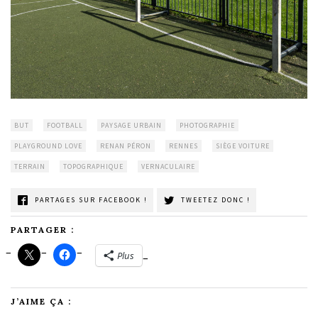
BUT
FOOTBALL
PAYSAGE URBAIN
PHOTOGRAPHIE
PLAYGROUND LOVE
RENAN PÉRON
RENNES
SIÈGE VOITURE
TERRAIN
TOPOGRAPHIQUE
VERNACULAIRE
PARTAGES SUR FACEBOOK !
TWEETEZ DONC !
PARTAGER :
Plus
J’AIME ÇA :