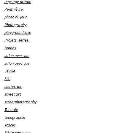
paysage urbain
Penthièvre.
photo du jour
Photography
playground love
Projets, séries.
rennes
salon avec vue
salon avec vue
Séville
Silo
souterrain
street art
streetphotography
Tenerife
topographie
Traces
Triste camping