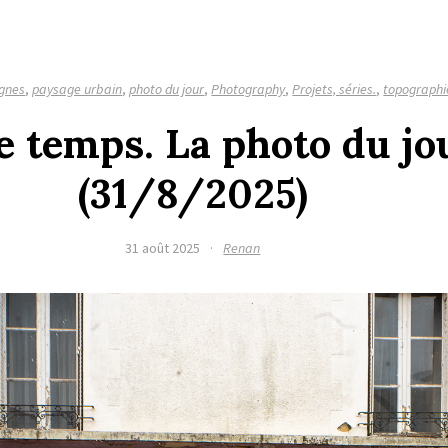
ignes
,
paysage urbain
,
photo du jour
,
Photography
,
Projets, séries.
,
topographi
e temps. La photo du jo
(31/8/2025)
31 août 2025
·
Renan