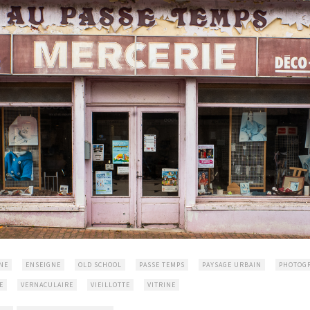
NE
ENSEIGNE
OLD SCHOOL
PASSE TEMPS
PAYSAGE URBAIN
PHOTOG
E
VERNACULAIRE
VIEILLOTTE
VITRINE