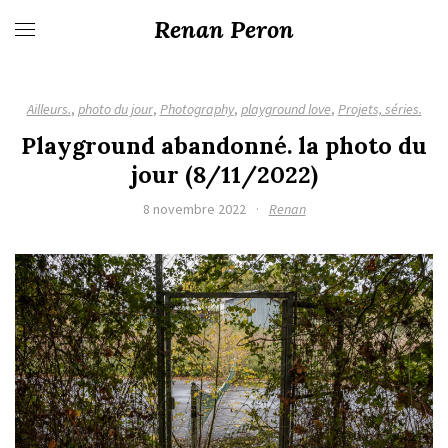
Renan Peron
Ailleurs.
,
photo du jour
,
Photography
,
playground love
,
Projets, séries.
Playground abandonné. la photo du
jour (8/11/2022)
8 novembre 2022
·
Renan