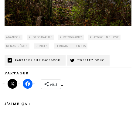
ABANDON
PHOTOGRAPHIE
PHOTOGRAPHY
PLAYGROUND LOVE
RENAN PÉRON
RONCES
TERRAIN DE TENNIS
PARTAGES SUR FACEBOOK !
TWEETEZ DONC !
PARTAGER :
Plus
J’AIME ÇA :