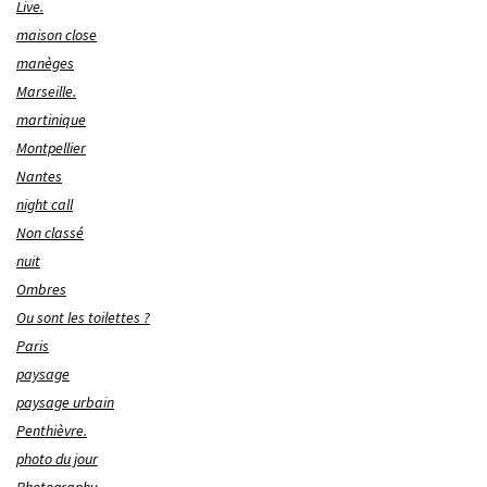
Live.
maison close
manèges
Marseille.
martinique
Montpellier
Nantes
night call
Non classé
nuit
Ombres
Ou sont les toilettes ?
Paris
paysage
paysage urbain
Penthièvre.
photo du jour