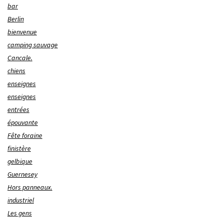
bar
Berlin
bienvenue
camping sauvage
Cancale.
chiens
enseignes
enseignes
entrées
épouvante
Fête foraine
finistère
gelbique
Guernesey
Hors panneaux.
industriel
Les gens